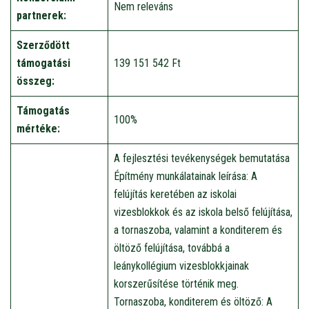
Nem releváns
partnerek:
Szerződött
támogatási
139 151 542 Ft
összeg:
Támogatás
100%
mértéke:
A fejlesztési tevékenységek bemutatása
Építmény munkálatainak leírása: A
felújítás keretében az iskolai
vizesblokkok és az iskola belső felújítása,
a tornaszoba, valamint a konditerem és
öltöző felújítása, továbbá a
leánykollégium vizesblokkjainak
korszerűsítése történik meg.
Tornaszoba, konditerem és öltöző: A