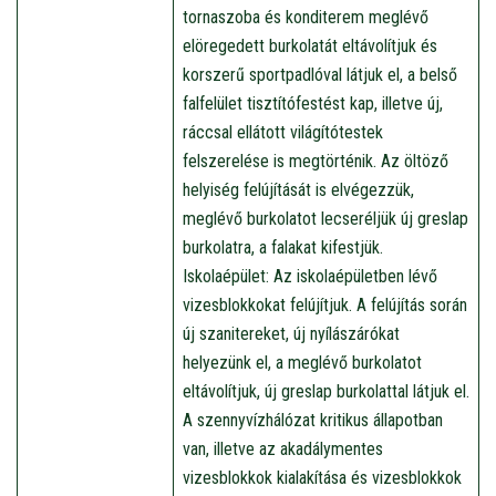
tornaszoba és konditerem meglévő
elöregedett burkolatát eltávolítjuk és
korszerű sportpadlóval látjuk el, a belső
falfelület tisztítófestést kap, illetve új,
ráccsal ellátott világítótestek
felszerelése is megtörténik. Az öltöző
helyiség felújítását is elvégezzük,
meglévő burkolatot lecseréljük új greslap
burkolatra, a falakat kifestjük.
Iskolaépület: Az iskolaépületben lévő
vizesblokkokat felújítjuk. A felújítás során
új szanitereket, új nyílászárókat
helyezünk el, a meglévő burkolatot
eltávolítjuk, új greslap burkolattal látjuk el.
A szennyvízhálózat kritikus állapotban
van, illetve az akadálymentes
vizesblokkok kialakítása és vizesblokkok