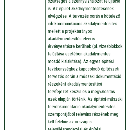
szükséges a szennyvízhálózat felújítása
is. Az épület akadálymentesítésének
elvégzése: A tervezés során a kötelező
infokommunikációs akadálymentesítés
mellett a projektarányos
akadálymentesítés elvei is
érvényesítésre kerülnek (pl. vizesblokkok
felújítása esetében akadálymentes
mosdó kialakítása). Az egyes építési
tevékenységhez kapcsolódó építészeti
tervezés során a műszaki dokumentáció
részeként akadálymentesítési
tervfejezet készül és a megvalósítás
ezek alapján történik. Az építési-műszaki
tervdokumentáció akadálymentesítés
szempontjából releváns részének meg
kell felelnie az országos
településrendezési és építési