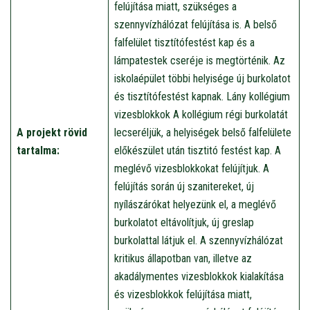
felújítása miatt, szükséges a
szennyvízhálózat felújítása is. A belső
falfelület tisztítófestést kap és a
lámpatestek cseréje is megtörténik. Az
iskolaépület többi helyisége új burkolatot
és tisztítófestést kapnak. Lány kollégium
vizesblokkok A kollégium régi burkolatát
A projekt rövid
lecseréljük, a helyiségek belső falfelülete
tartalma:
előkészület után tisztitó festést kap. A
meglévő vizesblokkokat felújítjuk. A
felújítás során új szanitereket, új
nyílászárókat helyezünk el, a meglévő
burkolatot eltávolítjuk, új greslap
burkolattal látjuk el. A szennyvízhálózat
kritikus állapotban van, illetve az
akadálymentes vizesblokkok kialakítása
és vizesblokkok felújítása miatt,