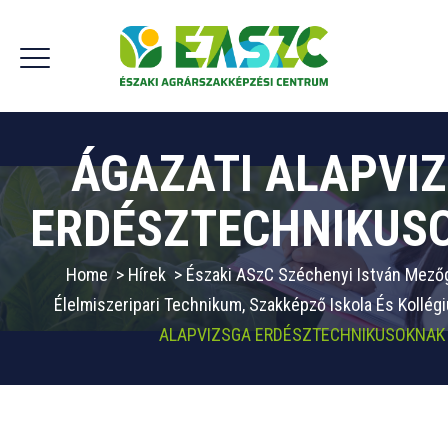
ÁGAZATI ALAPVI
ERDÉSZTECHNIKUS
Home
>
Hírek
>
Északi ASzC Széchenyi István Mező
Élelmiszeripari Technikum, Szakképző Iskola És Kollég
ALAPVIZSGA ERDÉSZTECHNIKUSOKNAK