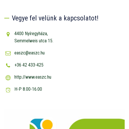
Vegye fel velünk a kapcsolatot!
4400 Nyíregyháza,
Semmelweis utca 15.
easzc@easzc.hu
+36 42 433-425
http://www.easzc.hu
H-P 8.00-16.00