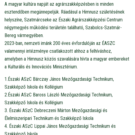
A magyar kultúra napját az agrárszakképzésben is minden
esztendőben megünnepeljük. Ráadásul a Himnusz születésének
helyszíne, Szatmárcseke az Északi Agrárszakképzési Centrum
négymegyés működési területén található, Szabolcs-Szatmár-
Bereg vármegyében.
2023-ban, nemzeti imánk 200 éves évfordulóján az ÉASZC
valamennyi intézménye csatlakozott ahhoz a felhíváshoz,
amelyben a Himnusz közös szavalására hívta a magyar embereket
a Kulturális és Innovációs Minisztérium.
1.Északi ASzC Bárczay János Mezőgazdasági Technikum,
Szakképző Iskola és Kollégium
2.Északi ASzC Baross László Mezőgazdasági Technikum,
Szakképző Iskola és Kollégium
3. Északi ASzC Debreczeni Márton Mezőgazdasági és
Élelmiszeripari Technikum és Szakképző Iskola
4. Északi ASzC Lippai János Mezőgazdasági Technikum és
Szakképző Iskola