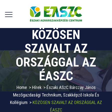
KÖZÖSEN
SZAVALT AZ
ORSZÁGGAL AZ
ÉASZC
Home
>
Hírek
>
Északi ASzC Bárczay János
Mezőgazdasági Technikum, Szakképző Iskola És
Kollégium
>
KÖZÖSEN SZAVALT AZ ORSZÁGGAL AZ
ÉASZC