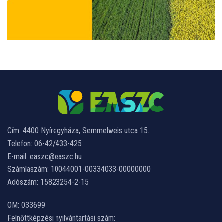
Cím: 4400 Nyíregyháza, Semmelweis utca 15.
Telefon: 06-42/433-425
E-mail: easzc@easzc.hu
Számlaszám: 10044001-00334033-00000000
Adószám: 15823254-2-15
OM: 033699
Felnőttképzési nyilvántartási szám: