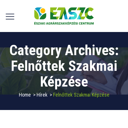
Category Archives:
Felnőttek Szakmai
Képzése
Home
>
Hírek
>
Felnőttek Szakmai Képzése