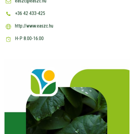
easzc@easzc.hu
+36 42 433-425
http://www.easzc.hu
H-P 8.00-16.00