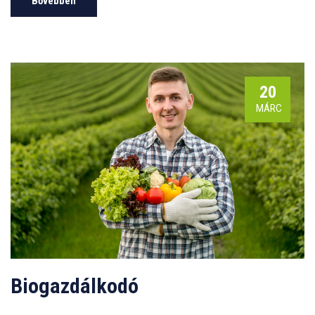
Bővebben
20
MÁRC
Biogazdálkodó