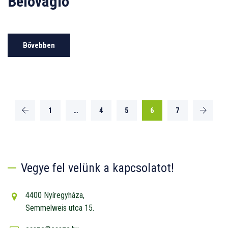
Belovagló
Bővebben
1
…
4
5
6
7
Vegye fel velünk a kapcsolatot!
4400 Nyíregyháza,
Semmelweis utca 15.