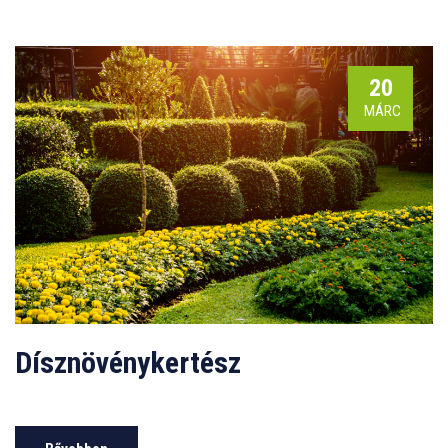
20
MÁRC
Dísznövénykertész