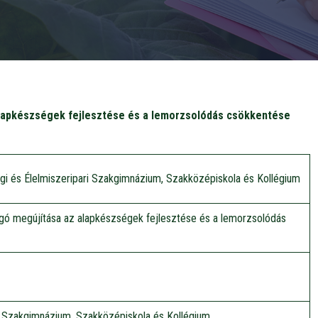
lapkészségek fejlesztése és a lemorzsolódás csökkentése
i és Élelmiszeripari Szakgimnázium, Szakközépiskola és Kollégium
ó megújítása az alapkészségek fejlesztése és a lemorzsolódás
 Szakgimnázium, Szakközépiskola és Kollégium