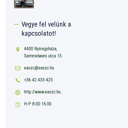
Vegye fel velünk a
kapcsolatot!
4400 Nyíregyháza,
Semmelweis utca 15.
easzc@easzc.hu
+36 42 433-425
http://www.easzc.hu
H-P 8.00-16.00