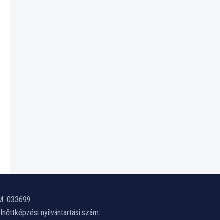
M: 033699
lnőttképzési nyilvántartási szám: