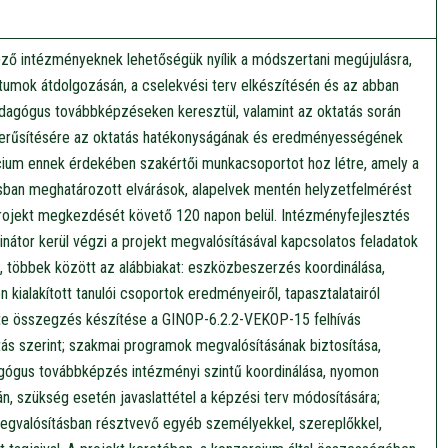
ző intézményeknek lehetőségük nyílik a módszertani megújulásra,
umok átdolgozásán, a cselekvési terv elkészítésén és az abban
edagógus továbbképzéseken keresztül, valamint az oktatás során
zerűsítésére az oktatás hatékonyságának és eredményességének
ium ennek érdekében szakértői munkacsoportot hoz létre, amely a
ban meghatározott elvárások, alapelvek mentén helyzetfelmérést
projekt megkezdését követő 120 napon belül. Intézményfejlesztés
nátor kerül végzi a projekt megvalósításával kapcsolatos feladatok
t, többek között az alábbiakat: eszközbeszerzés koordinálása,
n kialakított tanulói csoportok eredményeiről, tapasztalatairól
nte összegzés készítése a GINOP-6.2.2-VEKOP-15 felhívás
atás szerint; szakmai programok megvalósításának biztosítása,
agógus továbbképzés intézményi szintű koordinálása, nyomon
án, szükség esetén javaslattétel a képzési terv módosítására;
megvalósításban résztvevő egyéb személyekkel, szereplőkkel,