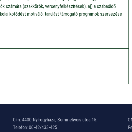
ók számára (szakkörök, versenyfelkészítések), aj) a szabadidő
skolai kötődést motiváló, tanulást támogató programok szervezése
Cím: 4400 Nyíregyháza, Semmelweis utca 15.
O
Telefon: 06-42/433-425
Fe