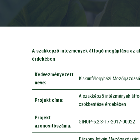
A szakképző intézmények átfogó megújítása az a
érdekében
Kedvezményezett
Kiskunfélegyházi Mezőgazdaság
neve:
A szakképző intézmények átfog
Projekt címe:
csökkentése érdekében
Projekt
GINOP-6.2.3-17-2017-00022
azonosítószáma:
Bársony István Mezőgazdasági