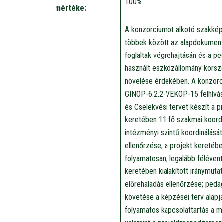
100%
mértéke:
A konzorciumot alkotó szakkép
többek között az alapdokument
foglaltak végrehajtásán és a p
használt eszközállomány kors
növelése érdekében. A konzorc
GINOP-6.2.2-VEKOP-15 felhívás
és Cselekvési tervet készít a 
keretében 11 fő szakmai koordi
intézményi szintű koordinálásá
ellenőrzése; a projekt keretébe
folyamatosan, legalább féléve
keretében kialakított iránymut
előrehaladás ellenőrzése; ped
követése a képzései terv alapj
folyamatos kapcsolattartás a 