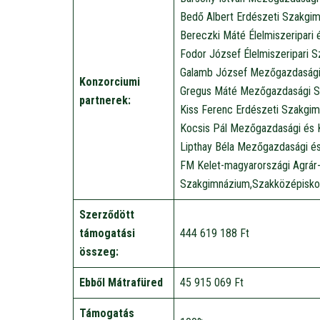
Bedő Albert Erdészeti Szakgim
Bereczki Máté Élelmiszeripari
Fodor József Élelmiszeripari 
Galamb József Mezőgazdasági
Konzorciumi
Gregus Máté Mezőgazdasági S
partnerek:
Kiss Ferenc Erdészeti Szakgi
Kocsis Pál Mezőgazdasági és 
Lipthay Béla Mezőgazdasági és
FM Kelet-magyarországi Agrá
Szakgimnázium,Szakközépiskol
Szerződött
támogatási
444 619 188 Ft
összeg:
Ebből Mátrafüred
45 915 069 Ft
Támogatás