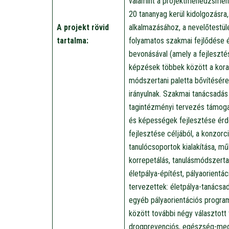
valamint a projektmenedzsment 
20 tananyag kerül kidolgozásra
A projekt rövid
alkalmazásához, a nevelőtestü
tartalma:
folyamatos szakmai fejlődése 
bevonásával (amely a fejleszt
képzések többek között a korai
módszertani paletta bővítésére,
irányulnak. Szakmai tanácsadás
tagintézményi tervezés támogat
és képességek fejlesztése érd
fejlesztése céljából, a konzor
tanulócsoportok kialakítása, m
korrepetálás, tanulásmódszertan
életpálya-építést, pályaorient
tervezettek: életpálya-tanácsad
egyéb pályaorientációs progr
között további négy választott 
drogprevenciós, egészség-meg