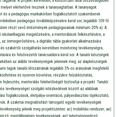
tagjaival. A projekt keretében, a konzorcium által összességében
, melyet elérhetővé tesznek a tananyagtárban. A tananyagok
let és a pedagógus munkakörben foglalkoztatott szakemberek
érdekében pedagógus továbbképzésekre kerül sor, legalább 109 fő
ésben részt vevő intézmények pedagógusainak minimum 20%-a). A
 iskolaelhagyás megelőzésére, a mentorálások felkészítésére, a
 az önmegerősítésre, a digitális tábla gyakorlati alkalmazására
 és szakértői szolgáltatás keretében monitoring tevékenységre,
ására és felsővezetői tanácsadásra kerül sor. A tanulói készségek
ekében az alábbi tevékenységek jelennek meg: az alapkészségek
ciumi tagok tanulói létszámának legalább 5%-os arányának megfelelő
űködtetése és nyomon követése; részükre felzárkóztatás,
 fejlesztés, mentorálás felehetőségét biztosítja a projekt. Tanulói
ációs tevékenységet szolgáló intézkedések között az alábbiak
ási foglalkozások, életpálya-orientáció, pályaválasztási tájékoztató,
amok. A szakmai megvalósítást támogató egyéb tevékenységek
tevékenység jelenik meg projektszinten: ac) mobilitási rendszer; ae)
örző, mentálhigiénés tevékenységek, ag) tehetséggondozó