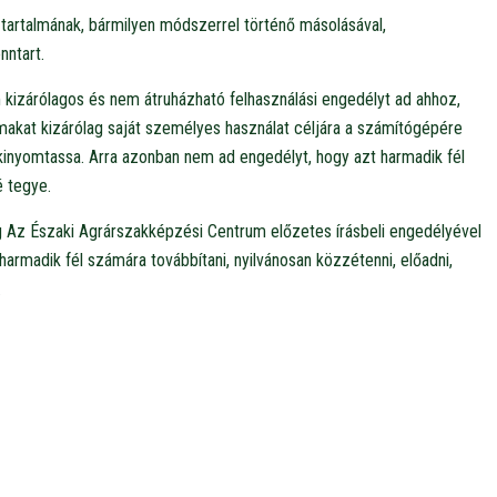
tartalmának, bármilyen módszerrel történő másolásával,
nntart.
kizárólagos és nem átruházható felhasználási engedélyt ad ahhoz,
lmakat kizárólag saját személyes használat céljára a számítógépére
e kinyomtassa. Arra azonban nem ad engedélyt, hogy azt harmadik fél
 tegye.
g Az Északi Agrárszakképzési Centrum előzetes írásbeli engedélyével
rmadik fél számára továbbítani, nyilvánosan közzétenni, előadni,
.