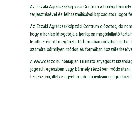
Az Északi Agrárszakképzési Centrum a honlap bármely 
terjesztésével és felhasználásával kapcsolatos jogot fe
Az Északi Agrárszakképzési Centrum előzetes, de nem 
hogy a honlap látogatója a honlapon megtalálható tarta
letöltse, és ott megőrizhető formában rögzítse, illetv
számára bármilyen módon és formában hozzáférhetővé
A www.easzc.hu honlapján található anyagokat kizáróla
jogosult egészben vagy bármely részében módosítani, ha
terjeszteni, illetve egyéb módon a nyilvánosságra hozni