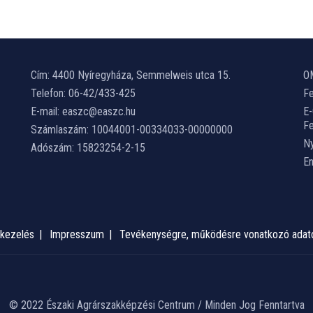
Cím: 4400 Nyíregyháza, Semmelweis utca 15.
O
Telefon: 06-42/433-425
Fe
E-mail: easzc@easzc.hu
E
Fe
Számlaszám: 10044001-00334033-00000000
Ny
Adószám: 15823254-2-15
E
kezelés
Impresszum
Tevékenységre, működésre vonatkozó adat
© 2022 Északi Agrárszakképzési Centrum / Minden Jog Fenntartva