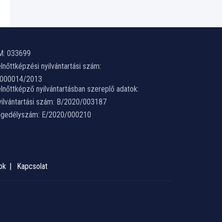
M: 033699
lnőttképzési nyilvántartási szám:
-000014/2013
lnőttképző nyilvántartásban szereplő adatok:
ilvántartási szám: B/2020/003187
ngedélyszám: E/2020/000210
ok
Kapcsolat