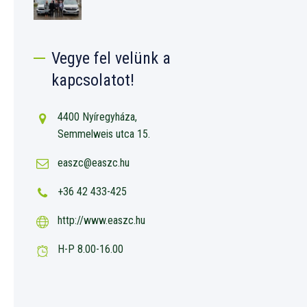
Vegye fel velünk a
kapcsolatot!
4400 Nyíregyháza,
Semmelweis utca 15.
easzc@easzc.hu
+36 42 433-425
http://www.easzc.hu
H-P 8.00-16.00