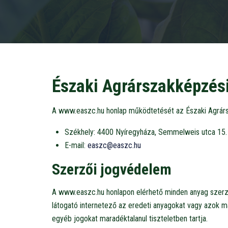
Északi Agrárszakképzés
A www.easzc.hu honlap működtetését az Északi Agrár
Székhely: 4400 Nyíregyháza, Semmelweis utca 15.
E-mail:
easzc@easzc.hu
Szerzői jogvédelem
A www.easzc.hu honlapon elérhető minden anyag szerzői 
látogató internetező az eredeti anyagokat vagy azok má
egyéb jogokat maradéktalanul tiszteletben tartja.