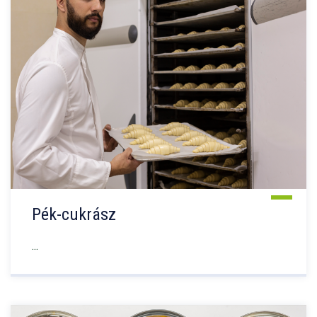
Pék-cukrász
...