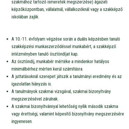
szakmához tartozó ismeretek megszerzése) ágazati
képzőközpontban, vállalatnál, vállalkozóknál vagy a szakképző
iskolában zajlik.
A 10.-11. évfolyam végzése során a duális képzésben tanuló
szakképzési munkaszerződéssel munkabért, a szakképző
intézményben tanuló ösztöndíjat kap.
Az ösztöndíj, munkabér mértéke a mindenkor hatályos
minimálbérhez mérten kerül számításra.
A juttatásoknál szerepet játszik a tanulmányi eredmény és az
igazolatlan hiányzás is.
A tanulmányok szakmai vizsgával, szakmai bizonyítvány
megszerzésével zárulnak.
A szakmai bizonyítvánnyal lehetőség nyílik második szakma
vagy érettségi, valamint képesítő bizonyítvány megszerzésére
ingyenesen.