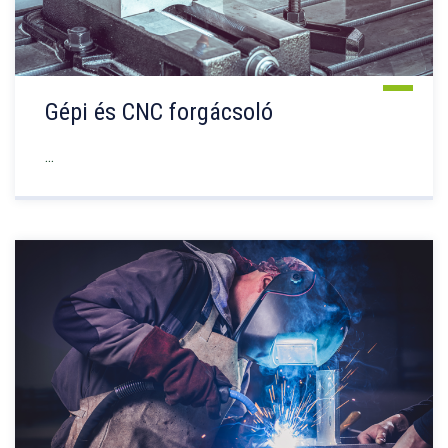
Gépi és CNC forgácsoló
...