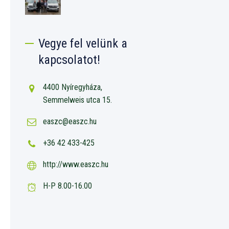
Vegye fel velünk a
kapcsolatot!
4400 Nyíregyháza,
Semmelweis utca 15.
easzc@easzc.hu
+36 42 433-425
http://www.easzc.hu
H-P 8.00-16.00