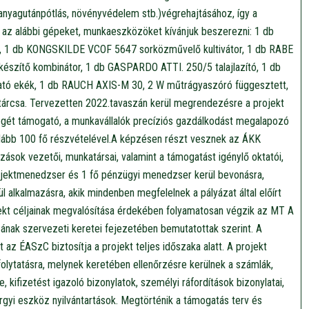
anyagutánpótlás, növényvédelem stb.)végrehajtásához, így a
z az alábbi gépeket, munkaeszközöket kívánjuk beszerezni: 1 db
, 1 db KONGSKILDE VCOF 5647 sorközművelő kultivátor, 1 db RABE
ítő kombinátor, 1 db GASPARDO ATTI. 250/5 talajlazító, 1 db
tó ekék, 1 db RAUCH AXIS-M 30, 2 W műtrágyaszóró függesztett,
árcsa. Tervezetten 2022.tavaszán kerül megrendezésre a projekt
égét támogató, a munkavállalók precíziós gazdálkodást megalapozó
alább 100 fő részvételével.A képzésen részt vesznek az ÁKK
ások vezetői, munkatársai, valamint a támogatást igénylő oktatói,
rojektmenedzser és 1 fő pénzügyi menedzser kerül bevonásra,
l alkalmazásra, akik mindenben megfelelnek a pályázat által előírt
ojekt céljainak megvalósítása érdekében folyamatosan végzik az MT A
ának szervezeti keretei fejezetében bemutatottak szerint. A
az ÉASzC biztosítja a projekt teljes időszaka alatt. A projekt
folytatásra, melynek keretében ellenőrzésre kerülnek a számlák,
, kifizetést igazoló bizonylatok, személyi ráfordítások bizonylatai,
rgyi eszköz nyilvántartások. Megtörténik a támogatás terv és