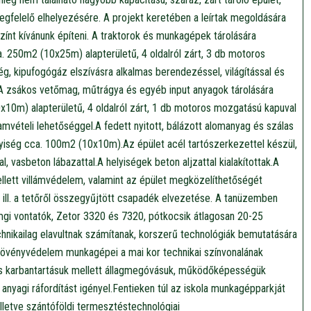
gfelelő elhelyezésére. A projekt keretében a leírtak megoldására
zínt kívánunk építeni. A traktorok és munkagépek tárolására
a. 250m2 (10x25m) alapterületű, 4 oldalról zárt, 3 db motoros
ég, kipufogógáz elszívásra alkalmas berendezéssel, világítással és
. A zsákos vetőmag, műtrágya és egyéb input anyagok tárolására
x10m) alapterületű, 4 oldalról zárt, 1 db motoros mozgatású kapuval
áramvételi lehetőséggel.A fedett nyitott, bálázott alomanyag és szálas
lyiség cca. 100m2 (10x10m).Az épület acél tartószerkezettel készül,
tal, vasbeton lábazattal.A helyiségek beton aljzattal kialakítottak.A
ellett villámvédelem, valamint az épület megközelíthetőségét
, ill. a tetőről összegyűjtött csapadék elvezetése. A tanüzemben
mgi vontatók, Zetor 3320 és 7320, pótkocsik átlagosan 20-25
hnikailag elavultnak számítanak, korszerű technológiák bemutatására
 növényvédelem munkagépei a mai kor technikai színvonalának
s karbantartásuk mellett állagmegóvásuk, működőképességük
 anyagi ráfordítást igényel.Fentieken túl az iskola munkagépparkját
illetve szántóföldi termesztéstechnológiai