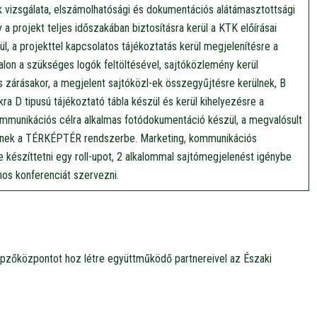
 vizsgálata, elszámolhatósági és dokumentációs alátámasztottsági
lv a projekt teljes időszakában biztosításra kerül a KTK előírásai
l, a projekttel kapcsolatos tájékoztatás kerül megjelenítésre a
ldalon a szükséges logók feltöltésével, sajtóközlemény kerül
és zárásakor, a megjelent sajtóközl-ek összegyűjtésre kerülnek, B
zakra D tipusú tájékoztató tábla készül és kerül kihelyezésre a
ommunikációs célra alkalmas fotódokumentáció készül, a megvalósult
rülnek a TÉRKÉPTÉR rendszerbe. Marketing, kommunikációs
e készíttetni egy roll-upot, 2 alkalommal sajtómegjelenést igénybe
ános konferenciát szervezni.
épzőközpontot hoz létre együttműködő partnereivel az Északi