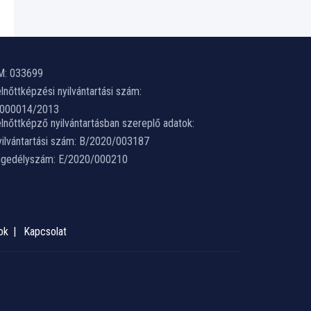
M: 033699
lnőttképzési nyilvántartási szám:
-000014/2013
lnőttképző nyilvántartásban szereplő adatok:
ilvántartási szám: B/2020/003187
ngedélyszám: E/2020/000210
ok
Kapcsolat