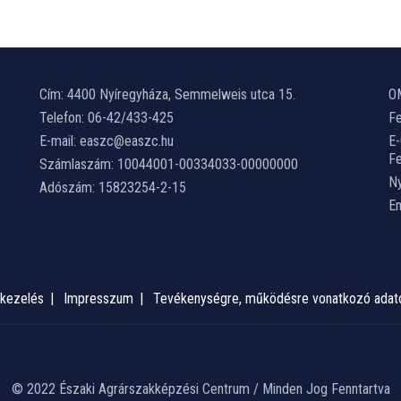
Cím: 4400 Nyíregyháza, Semmelweis utca 15.
O
Telefon: 06-42/433-425
Fe
E-mail: easzc@easzc.hu
E
Fe
Számlaszám: 10044001-00334033-00000000
Ny
Adószám: 15823254-2-15
E
kezelés
Impresszum
Tevékenységre, működésre vonatkozó adat
© 2022 Északi Agrárszakképzési Centrum / Minden Jog Fenntartva