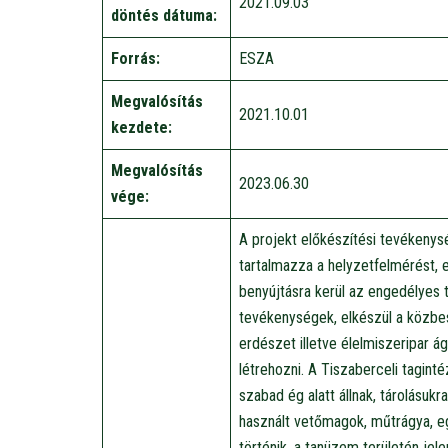
2021.09.03
döntés dátuma:
Forrás:
ESZA
Megvalósítás
2021.10.01
kezdete:
Megvalósítás
2023.06.30
vége:
A projekt előkészítési tevékenys
tartalmazza a helyzetfelmérést, 
benyújtásra kerül az engedélyes 
tevékenységek, elkészül a közbe
erdészet illetve élelmiszeripar ág
létrehozni. A Tiszaberceli tagi
szabad ég alatt állnak, tárolásuk
használt vetőmagok, műtrágya, eg
történik, a tanüzem területén jele