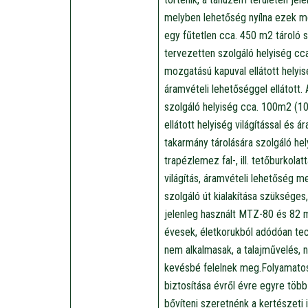
melyben lehetőség nyílna ezek me
egy fűtetlen cca. 450 m2 tároló s
tervezetten szolgáló helyiség cc
mozgatású kapuval ellátott helyis
áramvételi lehetőséggel ellátott
szolgáló helyiség cca. 100m2 (10
ellátott helyiség világítással és 
takarmány tárolására szolgáló he
trapézlemez fal-, ill. tetőburkolat
világítás, áramvételi lehetőség m
szolgáló út kialakítása szükséges
jelenleg használt MTZ-80 és 82 
évesek, életkorukból adódóan tec
nem alkalmasak, a talajművelés,
kevésbé felelnek meg.Folyamato
biztosítása évről évre egyre több
bővíteni szeretnénk a kertészeti 