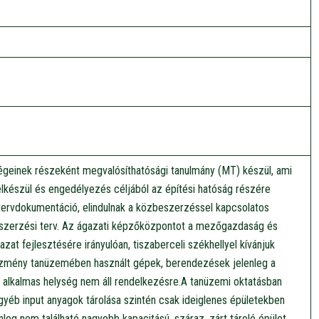
égeinek részeként megvalósíthatósági tanulmány (MT) készül, ami
elkészül és engedélyezés céljából az építési hatóság részére
tervdokumentáció, elindulnak a közbeszerzéssel kapcsolatos
szerzési terv. Az ágazati képzőközpontot a mezőgazdaság és
azat fejlesztésére irányulóan, tiszaberceli székhellyel kívánjuk
ntézmény tanüzemében használt gépek, berendezések jelenleg a
ra alkalmas helység nem áll rendelkezésre.A tanüzemi oktatásban
yéb input anyagok tárolása szintén csak ideiglenes épületekben
nleg nem található nagyobb kapacitású, száraz, zárt tároló épület,