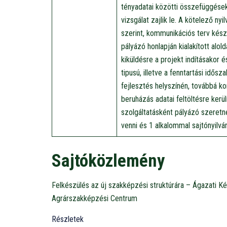
tényadatai közötti összefüggések
vizsgálat zajlik le. A kötelező nyi
szerint, kommunikációs terv készü
pályázó honlapján kialakított alo
kiküldésre a projekt indításakor 
tipusú, illetve a fenntartási idős
fejlesztés helyszínén, továbbá k
beruházás adatai feltöltésre ke
szolgáltatásként pályázó szeretn
venni és 1 alkalommal sajtónyilv
Sajtóközlemény
Felkészülés az új szakképzési struktúrára – Ágazati K
Agrárszakképzési Centrum
Részletek