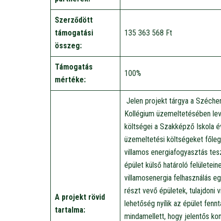
Szerződött
támogatási
135 363 568 Ft
összeg:
Támogatás
100%
mértéke:
Jelen projekt tárgya a Széchen
Kollégium üzemeltetésében levő
költségei a Szakképző Iskola é
üzemeltetési költségeket főle
villamos energiafogyasztás tesz
épület külső határoló felületein
villamosenergia felhasználás e
részt vevő épületek, tulajdoni 
A projekt rövid
lehetőség nyílik az épület fenn
tartalma:
mindamellett, hogy jelentős ko