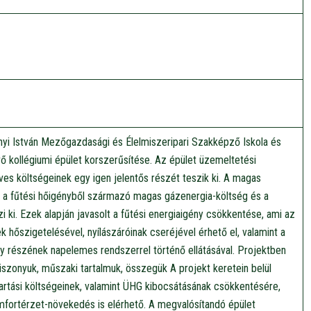
yi István Mezőgazdasági és Élelmiszeripari Szakképző Iskola és
 kollégiumi épület korszerűsítése. Az épület üzemeltetési
ves költségeinek egy igen jelentős részét teszik ki. A magas
g a fűtési hőigényből származó magas gázenergia-költség és a
i ki. Ezek alapján javasolt a fűtési energiaigény csökkentése, ami az
ek hőszigetelésével, nyílászáróinak cseréjével érhető el, valamint a
gy részének napelemes rendszerrel történő ellátásával. Projektben
viszonyuk, műszaki tartalmuk, összegük A projekt keretein belül
tartási költségeinek, valamint ÜHG kibocsátásának csökkentésére,
mfortérzet-növekedés is elérhető. A megvalósítandó épület