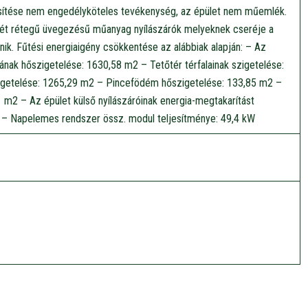
rűsítése nem engedélyköteles tevékenység, az épület nem műemlék.
 két rétegű üvegezésű műanyag nyílászárók melyeknek cseréje a
nik. Fűtési energiaigény csökkentése az alábbiak alapján: – Az
nak hőszigetelése: 1630,58 m2 – Tetőtér térfalainak szigetelése:
getelése: 1265,29 m2 – Pincefödém hőszigetelése: 133,85 m2 –
 m2 – Az épület külső nyílászáróinak energia-megtakarítást
– Napelemes rendszer össz. modul teljesítménye: 49,4 kW