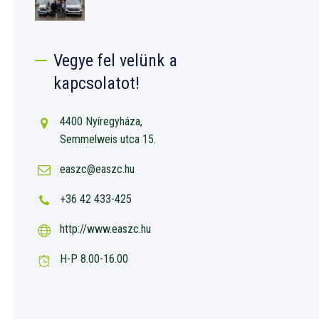
Vegye fel velünk a
kapcsolatot!
4400 Nyíregyháza,
Semmelweis utca 15.
easzc@easzc.hu
+36 42 433-425
http://www.easzc.hu
H-P 8.00-16.00