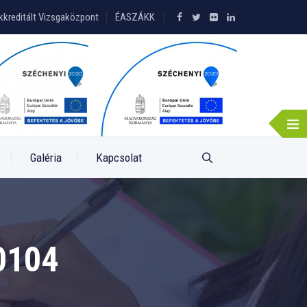
kkreditált Vizsgaközpont
ÉASZÁKK
Galéria
Kapcsolat
0104