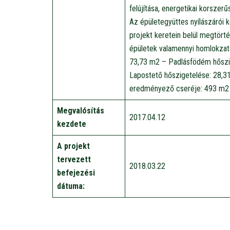
felújítása, energetikai korsze
Az épületegyüttes nyílászárói
projekt keretein belül megtörté
épületek valamennyi homlokzatá
73,73 m2 – Padlásfödém hőszi
Lapostető hőszigetelése: 28,31
eredményező cseréje: 493 m2 
Megvalósítás
2017.04.12
kezdete
A projekt
tervezett
2018.03.22
befejezési
dátuma: