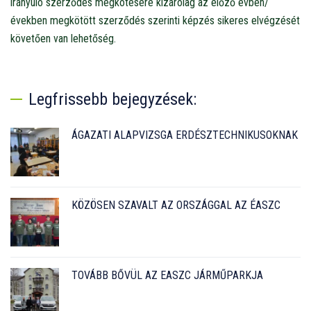
irányuló szerződés megkötésére kizárólag az előző évben/
években megkötött szerződés szerinti képzés sikeres elvégzését
követően van lehetőség.
Legfrissebb bejegyzések:
ÁGAZATI ALAPVIZSGA ERDÉSZTECHNIKUSOKNAK
KÖZÖSEN SZAVALT AZ ORSZÁGGAL AZ ÉASZC
TOVÁBB BŐVÜL AZ EASZC JÁRMŰPARKJA