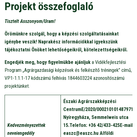
Projekt összefoglaló
Tisztelt Asszonyom/Uram!
Örömünkre szolgál, hogy a képzési szolgáltatásainkat
igénybe veszik! Naprakész információkkal igyekszünk
tájékoztatni Önöket lehetőségeikről, kötelezettségeikről.
Engedjék meg, hogy figyelmükbe ajánljuk
a Vidékfejlesztési
Program „Agrárgazdasági képzések és felkészítő tréningek” című,
VP1-1.1.1-17 kódszámú felhívás 1844603224 azonosítószámú
projektünket.
Északi Agrárszakképzési
Centrum
E/2020/000210
1014879719
Nyíregyháza, Semmelweis utca
Kedvezményezettek
15.
Telefon:
+36 42/433-425
E-mail:
nevei
engedély
easzc@easzc.hu
Alföldi