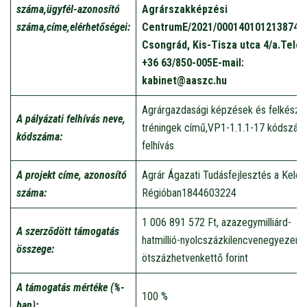
száma,
ügyfél-azonosító
Agrárszakképzési
száma,
címe,
elérhetőségei:
Centrum
E/2021/000140
1012138748
Csongrád, Kis-Tisza utca 4/a.
Telef
+36 63/850-005
E-mail:
kabinet@aaszc.hu
Agrárgazdasági képzések és felkészít
A pályázati felhívás neve,
tréningek című,VP1-1.1.1-17 kódszám
kódszáma:
felhívás
A projekt címe, azonosító
Agrár Ágazati Tudásfejlesztés a Keleti
száma:
Régióban1844603224
1 006 891 572 Ft, azazegymilliárd-
A szerződött támogatás
hatmillió-nyolcszázkilencvenegyezer-
összege:
ötszázhetvenkettő forint
A támogatás mértéke (%-
100 %
ban):