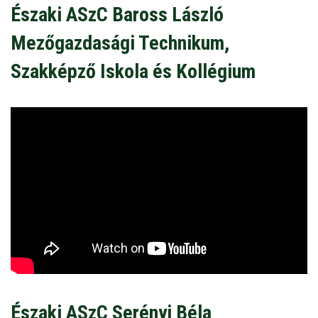
Északi ASzC Baross László
Mezőgazdasági Technikum,
Szakképző Iskola és Kollégium
Északi ASzC Serényi Béla