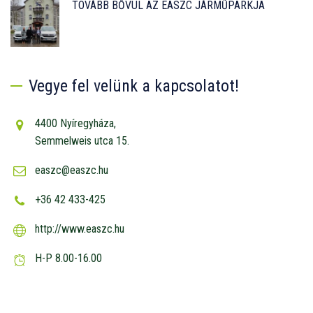
TOVÁBB BŐVÜL AZ EASZC JÁRMŰPARKJA
Vegye fel velünk a kapcsolatot!
4400 Nyíregyháza,
Semmelweis utca 15.
easzc@easzc.hu
+36 42 433-425
http://www.easzc.hu
H-P 8.00-16.00