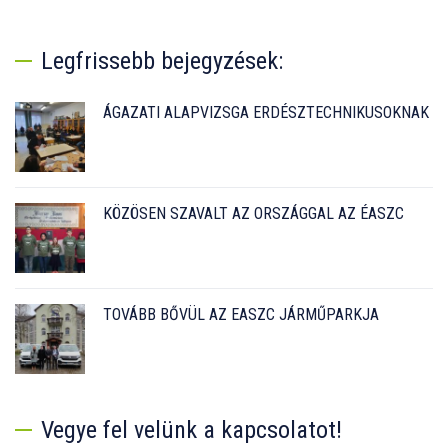
Legfrissebb bejegyzések:
ÁGAZATI ALAPVIZSGA ERDÉSZTECHNIKUSOKNAK
KÖZÖSEN SZAVALT AZ ORSZÁGGAL AZ ÉASZC
TOVÁBB BŐVÜL AZ EASZC JÁRMŰPARKJA
Vegye fel velünk a kapcsolatot!