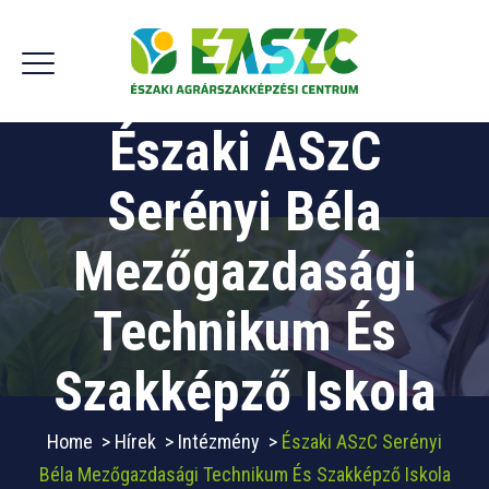
Északi ASzC
Serényi Béla
Mezőgazdasági
Technikum És
Szakképző Iskola
Home
>
Hírek
>
Intézmény
>
Északi ASzC Serényi
Béla Mezőgazdasági Technikum És Szakképző Iskola