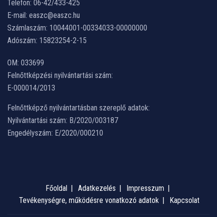
Telefon: 06-42/433-425
E-mail: easzc@easzc.hu
Számlaszám: 10044001-00334033-00000000
Adószám: 15823254-2-15
OM: 033699
Felnőttképzési nyilvántartási szám:
E-000014/2013
Felnőttképző nyilvántartásban szereplő adatok:
Nyilvántartási szám: B/2020/003187
Engedélyszám: E/2020/000210
Főoldal
Adatkezelés
Impresszum
Tevékenységre, működésre vonatkozó adatok
Kapcsolat