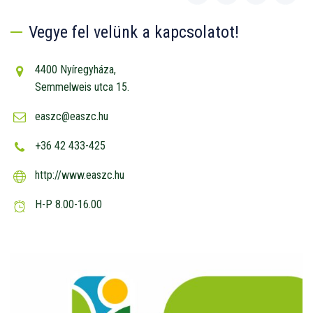
Vegye fel velünk a kapcsolatot!
4400 Nyíregyháza,
Semmelweis utca 15.
easzc@easzc.hu
+36 42 433-425
http://www.easzc.hu
H-P 8.00-16.00