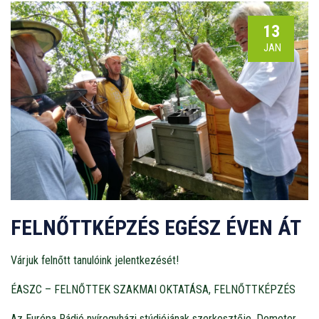
13
JAN
FELNŐTTKÉPZÉS EGÉSZ ÉVEN ÁT
Várjuk felnőtt tanulóink jelentkezését!
ÉASZC – FELNŐTTEK SZAKMAI OKTATÁSA, FELNŐTTKÉPZÉS
Az Európa Rádió nyíregyházi stúdiójának szerkesztője, Demeter