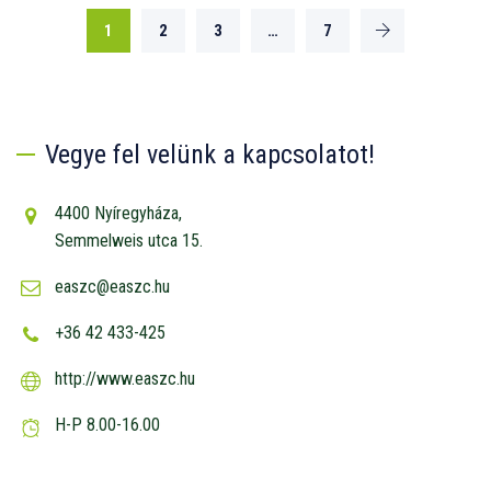
1
2
3
…
7
Vegye fel velünk a kapcsolatot!
4400 Nyíregyháza,
Semmelweis utca 15.
easzc@easzc.hu
+36 42 433-425
http://www.easzc.hu
H-P 8.00-16.00