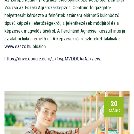
Zsuzsa az Északi Agrárszakképzési Centrum főigazgató-
helyettesét kérdezte a felnőttek számára elérhető különböző
típusú képzési lehetőségekről, a jelentkezések módjáról és a
képzések magvalósításáról. A Ferdinánd Ágnessel készült interjú
az alábbi linken érhető el. A képzésekről részleteket találnak a
www.easzc.hu
oldalon.
https://drive.google.com/…/1wpMVDDQAaA…/view…
20
MÁRC