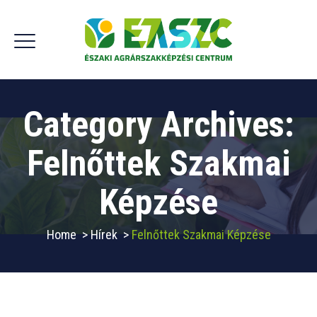
Category Archives:
Felnőttek Szakmai
Képzése
Home
>
Hírek
>
Felnőttek Szakmai Képzése