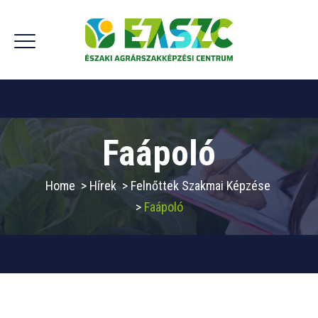
Faápoló
Home
>
Hírek
>
Felnőttek Szakmai Képzése
>
Faápoló