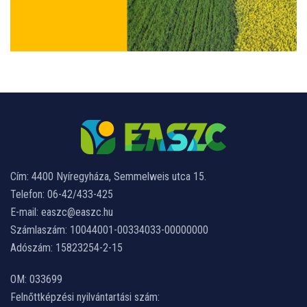
Cím: 4400 Nyíregyháza, Semmelweis utca 15.
Telefon: 06-42/433-425
E-mail: easzc@easzc.hu
Számlaszám: 10044001-00334033-00000000
Adószám: 15823254-2-15
OM: 033699
Felnőttképzési nyilvántartási szám: