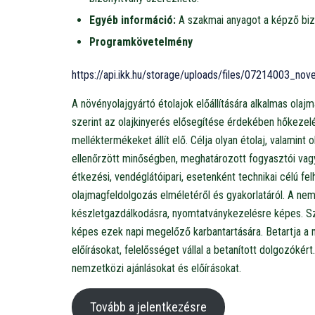
Egyéb információ:
A szakmai anyagot a képző bizt
Programkövetelmény
https://api.ikk.hu/storage/uploads/files/07214003_n
A növényolajgyártó étolajok előállítására alkalmas olaj
szerint az olajkinyerés elősegítése érdekében hőkezelé
melléktermékeket állít elő. Célja olyan étolaj, valamin
ellenőrzött minőségben, meghatározott fogyasztói vagy
étkezési, vendéglátóipari, esetenként technikai célú fe
olajmagfeldolgozás elméletéről és gyakorlatáról. A nem
készletgazdálkodásra, nyomtatványkezelésre képes. Sz
képes ezek napi megelőző karbantartására. Betartja a 
előírásokat, felelősséget vállal a betanított dolgozóké
nemzetközi ajánlásokat és előírásokat.
Tovább a jelentkezésre