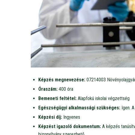
Képzés megnevezése:
07214003 Növényolajgyá
Óraszám:
400 óra
Bemeneti feltétel:
Alapfokú iskolai végzettség
Egészségügyi alkalmassági szükséges:
Igen. A
Képzési díj:
Ingyenes
Képzést igazoló dokumentum:
A képzés tanúsítv
bizonyítvány szerezhető.