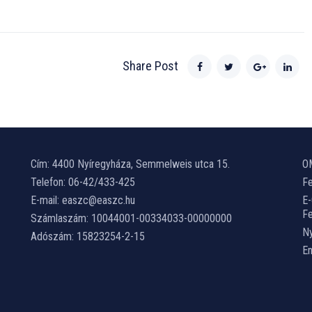
Share Post
Cím: 4400 Nyíregyháza, Semmelweis utca 15.
O
Telefon: 06-42/433-425
Fe
E-mail: easzc@easzc.hu
E
Fe
Számlaszám: 10044001-00334033-00000000
Ny
Adószám: 15823254-2-15
E