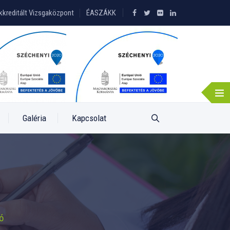
kkreditált Vizsgaközpont
ÉASZÁKK
Galéria
Kapcsolat
ó