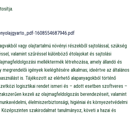
osítja.
ovenyolajgyarto_pdf-1608554687946.pdf
magvakból vagy olajtartalmú növényi részekből sajtolással, szükség
ssel, valamint szűréssel különböző étolajokat és sajtolási
t olajmagfeldolgozási melléktermék létrehozása, amely állandó és
 megrendelői igények kielégítésére alkalmas; ideértve az általános
lhasználást is. Tájékozott az elérhető alapanyagokból történő
zetközi logisztikai rendet ismeri és – adott esetben szoftveres –
akszerűen kezeli az olajmagfeldolgozás berendezéseit, valamint
munkavédelmi, élelmiszerbiztonsági, higiéniai és környezetvédelmi
rt. Középszinten szakirodalmat tanulmányoz, követi a hazai és