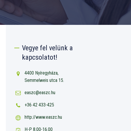
Vegye fel velünk a
kapcsolatot!
4400 Nyíregyháza,
Semmelweis utca 15.
easzc@easzc.hu
+36 42 433-425
http://www.easzc.hu
H-P 8.00-16.00