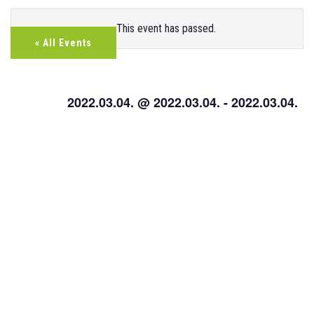
This event has passed.
« All Events
Középszintű
szóbeli
2022.03.04. @ 2022.03.04.
-
2022.03.04.
érettségi
vizsgák
időpontjai:
2021. június
14-25.
+ Add To
Google
Calendar